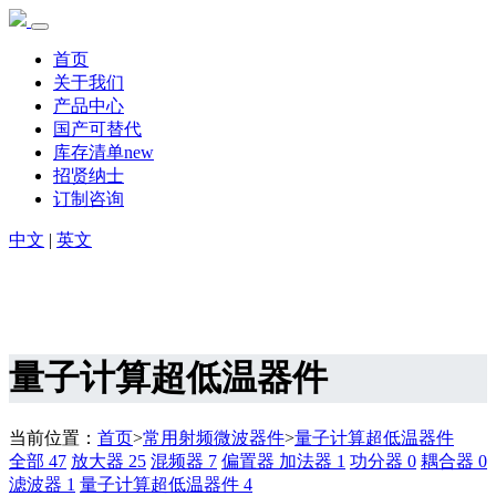
首页
关于我们
产品中心
国产可替代
库存清单new
招贤纳士
订制咨询
中文
|
英文
量子计算超低温器件
当前位置：
首页
>
常用射频微波器件
>
量子计算超低温器件
全部
47
放大器
25
混频器
7
偏置器 加法器
1
功分器
0
耦合器
0
滤波器
1
量子计算超低温器件
4