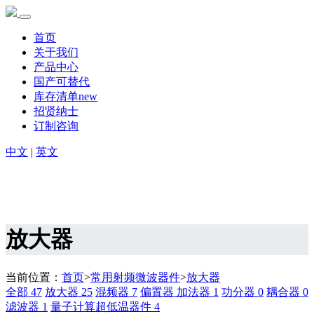
首页
关于我们
产品中心
国产可替代
库存清单new
招贤纳士
订制咨询
中文
|
英文
放大器
当前位置：
首页
>
常用射频微波器件
>
放大器
全部
47
放大器
25
混频器
7
偏置器 加法器
1
功分器
0
耦合器
0
滤波器
1
量子计算超低温器件
4