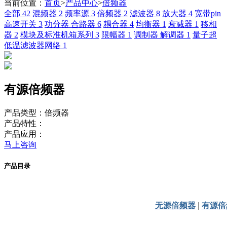
当前位置：
首页
>
产品中心
>
倍频器
全部
42
混频器
2
频率源
3
倍频器
2
滤波器
8
放大器
4
宽带pin
高速开关
3
功分器 合路器
6
耦合器
4
均衡器
1
衰减器
1
移相
器
2
模块及标准机箱系列
3
限幅器
1
调制器 解调器
1
量子超
低温滤波器网络
1
有源倍频器
产品类型：倍频器
产品特性：
产品应用：
马上咨询
产品目录
无源倍频器
|
有源倍